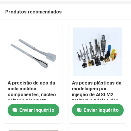
Produtos recomendados
A precisão de aço da
As peças plásticas da
mola moldou
modelagem por
Casa
componentes, núcleo
injeção de AISI M2
saltado picowatt
retiram o núcleo dos
plástico da
pinos, pinos de aço de
Enviar inquérito
Enviar inquérito
Quem Somos
modelagem por
alta velocidade do
injeção
núcleo da precisão do
HSS
Contatos