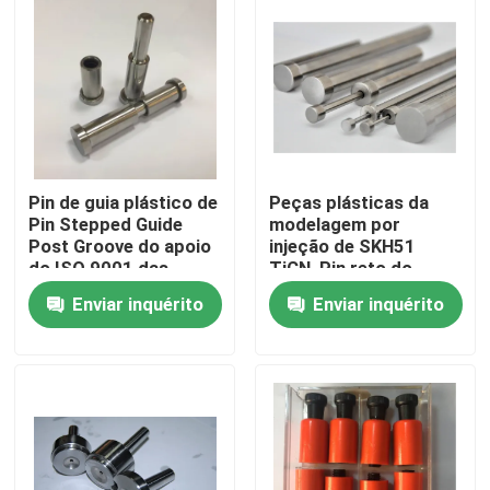
Produtos
peças do molde da precisão
Peças plásticas da modelagem por injeção
Pin de guia plástico de
Peças plásticas da
Pin Stepped Guide
modelagem por
Post Groove do apoio
injeção de SKH51
do ISO 9001 das
TiCN, Pin reto do
Pinos e luvas do ejetor
peças da modelagem
ejetor da nitruração
Enviar inquérito
Enviar inquérito
por injeção de ASTM
Pinos de Perfuração
Encontrando o bloco
Pinos e buchas de guia