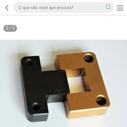
2
/
5