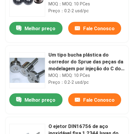
4,8
MOQ：MOQ: 10 PCes
Preço：0.2-2 usd/pc
Melhor preço
Fale Conosco
Um tipo bucha plástica do
corredor do Sprue das peças da
modelagem por injeção do C do
B
MOQ：MOQ: 10 PCes
Preço：0.2-2 usd/pc
Melhor preço
Fale Conosco
O ejetor DIN16756 de aço
inoxidável fixa 1,2344 luvas do