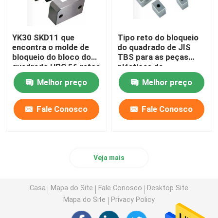
YK30 SKD11 que
Tipo reto do bloqueio
encontra o molde de
do quadrado de JIS
bloqueio do bloco do
TBS para as peças
quadrado HRC 56 retos
plásticas da
do padrão do bloco
modelagem por injeção
Melhor preço
Melhor preço
Fale Conosco
Fale Conosco
Veja mais
Casa
Mapa do Site
Fale Conosco
Desktop Site
Mapa do Site
Privacy Policy