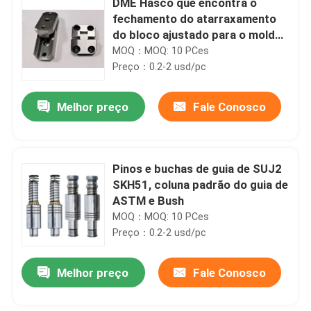
DME Hasco que encontra o
fechamento do atarraxamento
do bloco ajustado para o molde
do veículo
MOQ：MOQ: 10 PCes
Preço：0.2-2 usd/pc
Melhor preço
Fale Conosco
Pinos e buchas de guia de SUJ2
SKH51, coluna padrão do guia de
ASTM e Bush
MOQ：MOQ: 10 PCes
Preço：0.2-2 usd/pc
Melhor preço
Fale Conosco