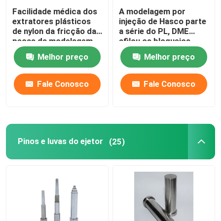
Facilidade médica dos
A modelagem por
extratores plásticos
injeção de Hasco parte
de nylon da fricção das
a série do PL, DME
peças da modelagem
afilou os bloqueios
por injeção da resina
MISUMI
Melhor preço
Melhor preço
que parte fechamentos
Fale Conosco
Fale Conosco
Pinos e luvas do ejetor
(25)