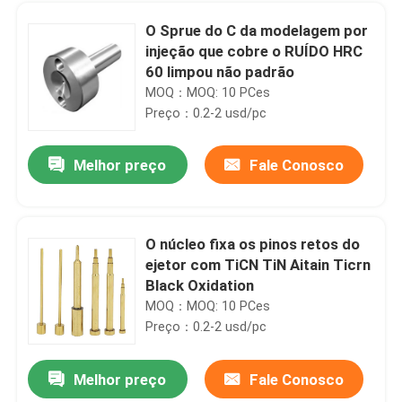
O Sprue do C da modelagem por
injeção que cobre o RUÍDO HRC
60 limpou não padrão
MOQ：MOQ: 10 PCes
Preço：0.2-2 usd/pc
Melhor preço
Fale Conosco
O núcleo fixa os pinos retos do
ejetor com TiCN TiN Aitain Ticrn
Casa
Black Oxidation
MOQ：MOQ: 10 PCes
Preço：0.2-2 usd/pc
Produtos
Melhor preço
Fale Conosco
O grupo do cargo do guia do nitreto SUJ2, apoio de rolamento da fricção fixa a tensão Rod
Sobre nós