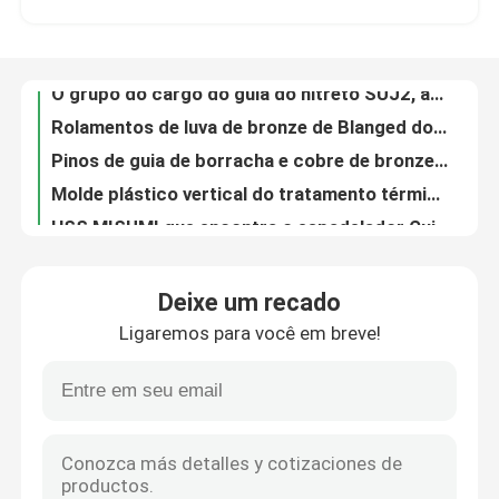
Rolamentos de luva de bronze de Blanged do cromato dos pinos e das buchas de guia SKD61
Pinos de guia de borracha e cobre de bronze de bronze das buchas para a indústria de hardware
Excursão da fábrica
Molde plástico vertical do tratamento térmico dos pinos e das buchas de guia de AFNOR
HSS MISUMI que encontra o espadelador Guide Bush de Pin Guide Pin Guide Bush
Controle da qualidade
O carimbo do agregado familiar morre as buchas de ombro de bronze das peças do molde de Hasco MISUMI
Retentor de rolamento de esferas de alumínio de ALCRN, gaiola de bola de bronze POM Nylonguide Bush plástico
Contacte-nos
Auto de perfuração do molde de 20CR 40CR que lubrifica a alta frequência do cargo do guia de Bush
Padrão do suporte do grupo do cargo do guia do dado da planície para carimbar o molde
Peça umas citações
O espadelador comum Cross Guide Post ajustou o aço de liga, espadelador Guide Pin da coluna do guia
Deixe um recado
Grupo do cargo do guia de molde do hardware de ASTM, cargo liso de Bush do guia e coluna do guia
Ligaremos para você em breve!
Luva da flange de Ingate que cobre SKD11 o RUÍDO, bucha do Sprue do B
peças do molde da precisão
Nitruração do Sprue de Bush do Sprue de JIS, bucha do guia para a modelagem por injeção plástica
CNC de Hasco que encontra o C da bucha, padrão de Bush MISUMI DME do Sprue
Peças plásticas da modelagem por injeção
Bucha material do Sprue de S45C SDK61 SKD11 para a modelagem por injeção plástica
As peças do molde da precisão de HRC 38-44 encantam ISO brilhante principal 7379 do tratamento do parafuso de ombro
Pinos e luvas do ejetor