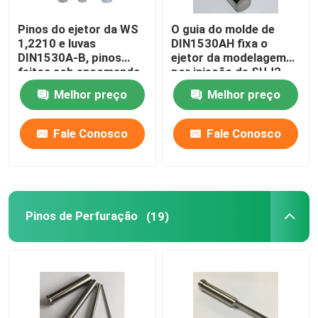
Pinos do ejetor da WS
O guia do molde de
1,2210 e luvas
DIN1530AH fixa o
DIN1530A-B, pinos
ejetor da modelagem
feitos sob encomenda
por injeção de SUJ2
do núcleo de TiCN
H13 1,2607 fixa com
Melhor preço
Melhor preço
endurecido
Fale Conosco
Fale Conosco
Pinos de Perfuração
(19)