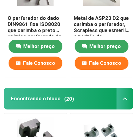
O perfurador do dado
Metal de ASP23 D2 que
DIN9861 fixa ISO8020
carimba o perfurador,
que carimba o preto
Scrapless que esmerila
químico perfurando do
o padrão do
perfurador
perfurador MISUMI
Melhor preço
Melhor preço
Fale Conosco
Fale Conosco
Encontrando o bloco
(20)