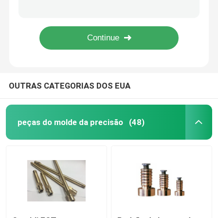
Peças do molde da precisão de JIS um tipo preto químico de aço inoxidável do parafuso de ombro do C
A categoria 8,8 10,9 encanta o tipo métrico principal de Bolts Male Screw do espadelador do RUÍDO do parafuso de ombro
Pinos de Perfuração
O molde da precisão de S45C parte a arruela de assentamento ajustada ejetor de Dacromet folheado a níquel
Fechamento partindo-se padrão PL/Z172 de Misumi para componentes plásticos do molde
Encontrando o bloco
OUTRAS CATEGORIAS DOS EUA
Pinos e buchas de guia
Bucha do Sprue
peças do molde da precisão
(48)
modelação por injeção do pino do núcleo
Pinos do núcleo do molde
Peças fazendo à máquina do CNC