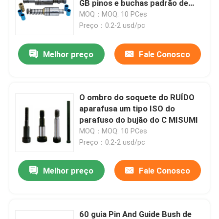
GB pinos e buchas padrão de
guia do molde SK2
MOQ：MOQ: 10 PCes
Agulha da coleção do sangue
Preço：0.2-2 usd/pc
Melhor preço
Fale Conosco
TUBO DA COLEÇÃO DO SANGUE DO VÁCUO
O ombro do soquete do RUÍDO
aparafusa um tipo ISO do
parafuso do bujão do C MISUMI
MOQ：MOQ: 10 PCes
Preço：0.2-2 usd/pc
Melhor preço
Fale Conosco
60 guia Pin And Guide Bush de