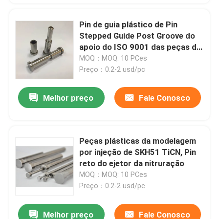
Pin de guia plástico de Pin
Stepped Guide Post Groove do
apoio do ISO 9001 das peças da
modelagem por injeção de ASTM
MOQ：MOQ: 10 PCes
Preço：0.2-2 usd/pc
Melhor preço
Fale Conosco
Peças plásticas da modelagem
por injeção de SKH51 TiCN, Pin
reto do ejetor da nitruração
MOQ：MOQ: 10 PCes
Preço：0.2-2 usd/pc
Melhor preço
Fale Conosco