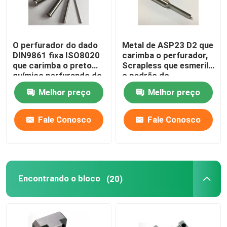
O perfurador do dado
Metal de ASP23 D2 que
DIN9861 fixa ISO8020
carimba o perfurador,
que carimba o preto
Scrapless que esmerila
químico perfurando do
o padrão do
perfurador
perfurador MISUMI
Melhor preço
Melhor preço
Fale Conosco
Fale Conosco
Encontrando o bloco
(20)