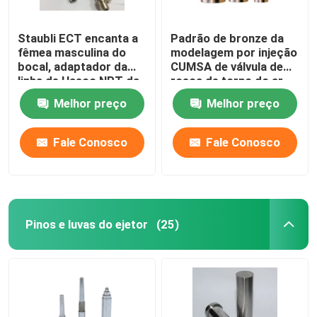
Staubli ECT encanta a
Padrão de bronze da
fêmea masculina do
modelagem por injeção
bocal, adaptador da
CUMSA de válvula de
linha de Hasco NPT da
rosca de torno do ar
tubulação de
do respiradouro do gás
Melhor preço
Melhor preço
mangueira
SUS420
Fale Conosco
Fale Conosco
Pinos e luvas do ejetor
(25)