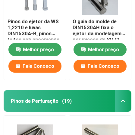
Pinos do ejetor da WS
O guia do molde de
1,2210 e luvas
DIN1530AH fixa o
DIN1530A-B, pinos
ejetor da modelagem
feitos sob encomenda
por injeção de SUJ2
do núcleo de TiCN
H13 1,2607 fixa com
Melhor preço
Melhor preço
endurecido
Fale Conosco
Fale Conosco
Pinos de Perfuração
(19)