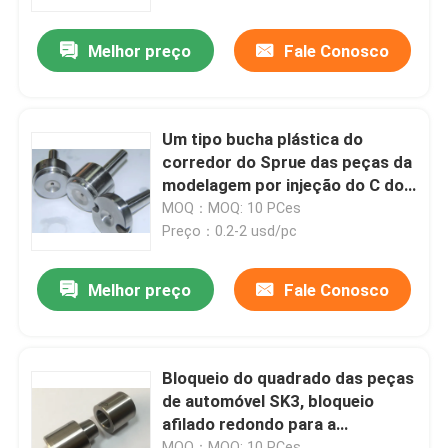
Melhor preço
Fale Conosco
Produtos
peças do molde da precisão
Um tipo bucha plástica do
corredor do Sprue das peças da
Peças plásticas da modelagem por injeção
modelagem por injeção do C do
B
MOQ：MOQ: 10 PCes
Preço：0.2-2 usd/pc
Pinos e luvas do ejetor
Melhor preço
Fale Conosco
Pinos de Perfuração
Encontrando o bloco
Bloqueio do quadrado das peças
de automóvel SK3, bloqueio
afilado redondo para a
Pinos e buchas de guia
localização plástica do molde
MOQ：MOQ: 10 PCes