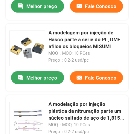
Melhor preço
Fale Conosco
A modelagem por injeção de
Hasco parte a série do PL, DME
afilou os bloqueios MISUMI
MOQ：MOQ: 10 PCes
Preço：0.2-2 usd/pc
Melhor preço
Fale Conosco
Casa
A modelação por injeção
plástica da nitruração parte um
Quem Somos
núcleo saltado de aço de 1,8159
molas
MOQ：MOQ: 10 PCes
Contatos
Preço：0.2-2 usd/pc