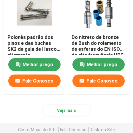
Polonês padrão dos
Do nitreto de bronze
pinos e das buchas
de Bush do rolamento
SK2 de guia de Hasco
de esferas do EN ISO
altamente
de alta frequência HRC
personalizado
60+/-2
Melhor preço
Melhor preço
Fale Conosco
Fale Conosco
Veja mais
Casa
Mapa do Site
Fale Conosco
Desktop Site