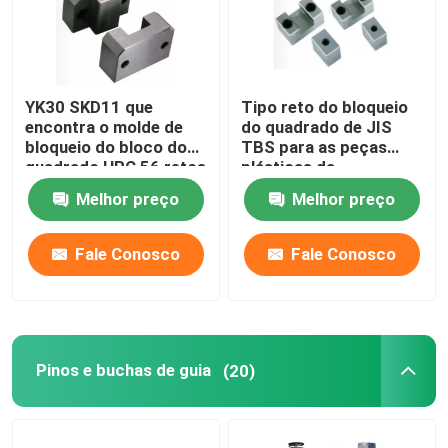
YK30 SKD11 que
Tipo reto do bloqueio
encontra o molde de
do quadrado de JIS
bloqueio do bloco do
TBS para as peças
quadrado HRC 56 retos
plásticas da
do padrão do bloco
modelagem por injeção
Melhor preço
Melhor preço
Fale Conosco
Fale Conosco
Pinos e buchas de guia
(20)