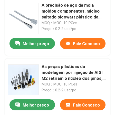
A precisão de aço da mola
moldou componentes, núcleo
saltado picowatt plástico da
modelagem por injeção
MOQ：MOQ: 10 PCes
Preço：0.2-2 usd/pc
Melhor preço
Fale Conosco
As peças plásticas da
modelagem por injeção de AISI
M2 retiram o núcleo dos pinos,
pinos de aço de alta velocidade
MOQ：MOQ: 10 PCes
do núcleo da precisão do HSS
Preço：0.2-2 usd/pc
Melhor preço
Fale Conosco