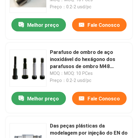
Preço：0.2-2 usd/pc
Bucha do Sprue
Melhor preço
Fale Conosco
modelação por injeção do pino do núcleo
Parafuso de ombro de aço
Pinos do núcleo do molde
inoxidável do hexágono dos
parafusos de ombro M48
SCM435 HRC 30
MOQ：MOQ: 10 PCes
Peças fazendo à máquina do CNC
Preço：0.2-2 usd/pc
Peças de trituração do CNC
Melhor preço
Fale Conosco
peças de gerencio do cnc
Das peças plásticas da
modelagem por injeção do EN do
Peças feitas à máquina precisão