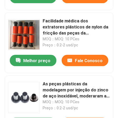
Facilidade médica dos
extratores plásticos de nylon da
fricção das peças da
modelagem por injeção da resina
MOQ：MOQ: 10 PCes
que parte fechamentos
Preço：0.2-2 usd/pc
Melhor preço
Fale Conosco
As peças plásticas da
modelagem por injeção do zinco
de aço inoxidável, moderaram a
placa de ajuste de AISI
MOQ：MOQ: 10 PCes
Preço：0.2-2 usd/pc