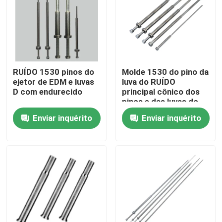
Produtos
peças do molde da precisão
RUÍDO 1530 pinos do
Molde 1530 do pino da
ejetor de EDM e luvas
luva do RUÍDO
Peças plásticas da modelagem por injeção
D com endurecido
principal cônico dos
pinos e das luvas do
ejetor
Enviar inquérito
Enviar inquérito
Pinos e luvas do ejetor
Pinos de Perfuração
Encontrando o bloco
Pinos e buchas de guia