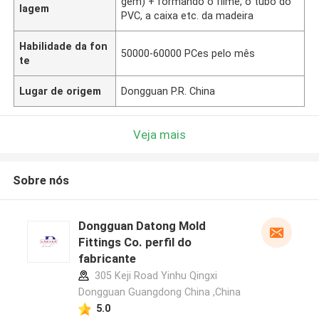
gem) + formando o filme, o tubo do
lagem
PVC, a caixa etc. da madeira
Habilidade da fon
50000-60000 PCes pelo mês
te
Lugar de origem
Dongguan P.R. China
Veja mais
Sobre nós
Dongguan Datong Mold
Fittings Co. perfil do
fabricante
305 Keji Road Yinhu Qingxi
Dongguan Guangdong China ,China
5.0