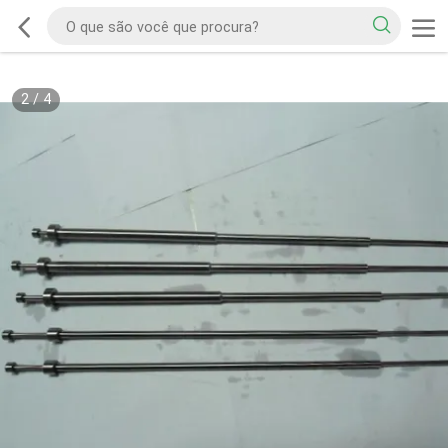
2
/
4