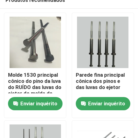
Molde 1530 principal
Parede fina principal
cônico do pino da luva
cônica dos pinos e
do RUÍDO das luvas do
das luvas do ejetor
ejetor do molde da
Casa
nitruração
Enviar inquérito
Enviar inquérito
Quem Somos
Contatos