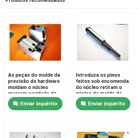
As peças do molde da
Introduza os pinos
precisão do hardware
feitos sob encomenda
moldam o núcleo
do núcleo retiram o
morrem cavidade do
núcleo do molde do
Casa
trabalho feito com
dispositivo médico da
Enviar inquérito
Enviar inquérito
ferramentas
cavidade
Produtos
Sobre nós