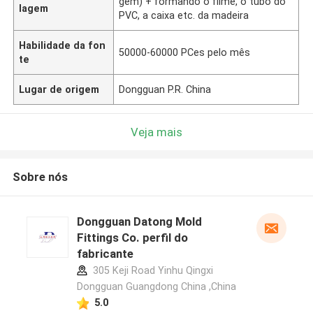
gem) + formando o filme, o tubo do
lagem
PVC, a caixa etc. da madeira
Habilidade da fon
50000-60000 PCes pelo mês
te
Lugar de origem
Dongguan P.R. China
Veja mais
Sobre nós
Dongguan Datong Mold
Fittings Co. perfil do
fabricante
305 Keji Road Yinhu Qingxi
Dongguan Guangdong China ,China
5.0