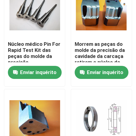
Excursão da fábrica
Controle da qualidade
Núcleo médico Pin For
Morrem as peças do
Rapid Test Kit das
molde da precisão da
Contacte-nos
peças do molde da
cavidade da carcaça
precisão
retiram o núcleo do
trabalho feito com
Enviar inquérito
Enviar inquérito
ferramentas do dado
Peça umas citações
peças do molde da precisão
Peças plásticas da modelagem por injeção
Pinos e luvas do ejetor