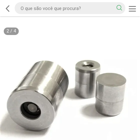
2
/
4